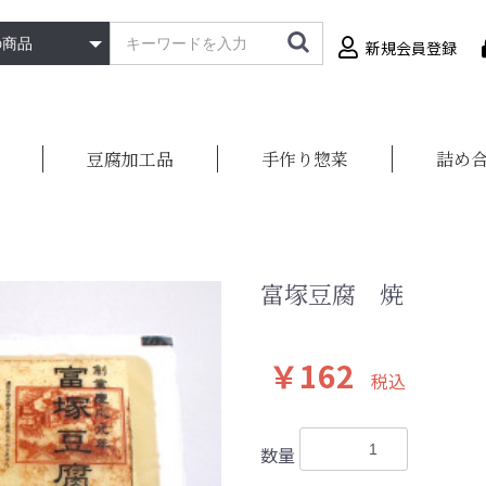
新規会員登録
豆腐加工品
手作り惣菜
詰め
富塚豆腐 焼
￥162
税込
数量