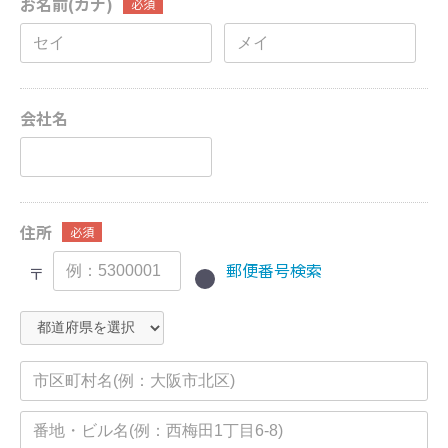
お名前(カナ)
必須
会社名
住所
必須
郵便番号検索
〒